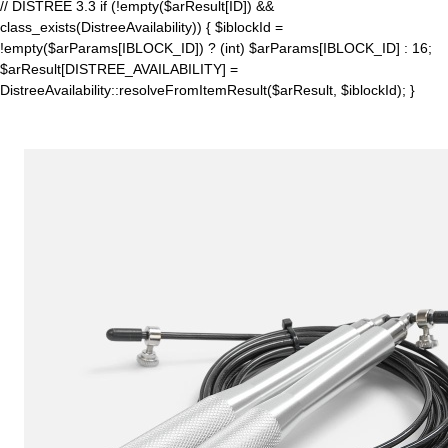
// DISTREE 3.3 if (!empty($arResult[ID]) &&
class_exists(DistreeAvailability)) { $iblockId =
!empty($arParams[IBLOCK_ID]) ? (int) $arParams[IBLOCK_ID] : 16;
$arResult[DISTREE_AVAILABILITY] =
DistreeAvailability::resolveFromItemResult($arResult, $iblockId); }