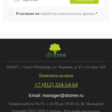
Подписаться
Я согласен на
обработку персональных данных.
*
192007
, г.
Санкт-Петербург
,
ул. Боровая, д. 47, к.4 офис 115
Посмотреть на карте
+7 (812) 334-54-64
Email:
manager@distree.ru
График работы Пн-Пт: с 10:00 до 18:00 Сб, Вс: Выходной
Copyright 2021-2026 © Distree - Все права защищены.