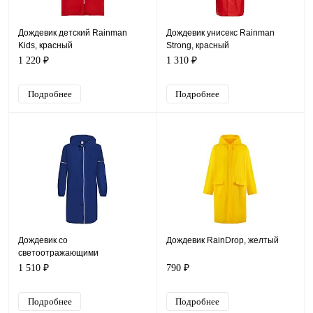
Дождевик детский Rainman
Дождевик унисекс Rainman
Kids, красный
Strong, красный
1 220 ₽
1 310 ₽
Подробнее
Подробнее
Дождевик со
Дождевик RainDrop, желтый
светоотражающими
элементами Rainman Blink,
1 510 ₽
790 ₽
ярко-синий
Подробнее
Подробнее