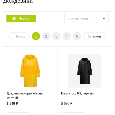
Дождевики
популярности
Фильтр
Назад
1
2
3
4
5
Вперед
Дождевик-анорак Alatau,
Макинтош R3, черный
желтый
1 240 ₽
5 890 ₽