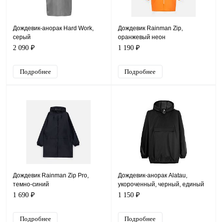
Дождевик-анорак Hard Work,
Дождевик Rainman Zip,
серый
оранжевый неон
2 090 ₽
1 190 ₽
Подробнее
Подробнее
Дождевик Rainman Zip Pro,
Дождевик-анорак Alatau,
темно-синий
укороченный, черный, единый
размер
1 690 ₽
1 150 ₽
Подробнее
Подробнее