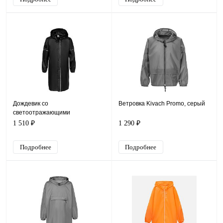
Дождевик со
Ветровка Kivach Promo, серый
светоотражающими
элементами Rainman Blink,
1 510 ₽
1 290 ₽
черный
Подробнее
Подробнее