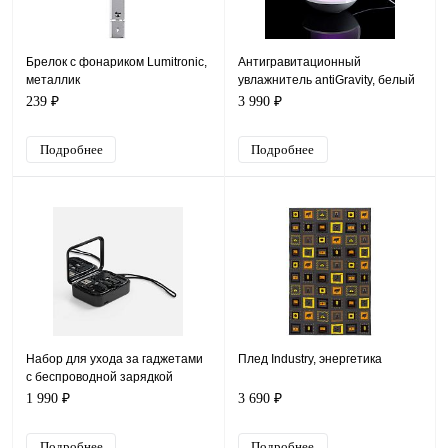
Брелок с фонариком Lumitronic,
Антигравитационный
металлик
увлажнитель antiGravity, белый
239 ₽
3 990 ₽
Подробнее
Подробнее
Набор для ухода за гаджетами
Плед Industry, энергетика
с беспроводной зарядкой
Rules, черный
1 990 ₽
3 690 ₽
Подробнее
Подробнее