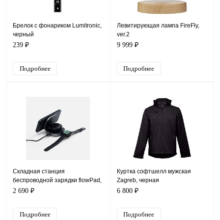
Брелок с фонариком Lumitronic,
Левитирующая лампа FireFly,
черный
ver.2
239 ₽
9 999 ₽
Подробнее
Подробнее
Складная станция
Куртка софтшелл мужская
беспроводной зарядки flowPad,
Zagreb, черная
серая
2 690 ₽
6 800 ₽
Подробнее
Подробнее