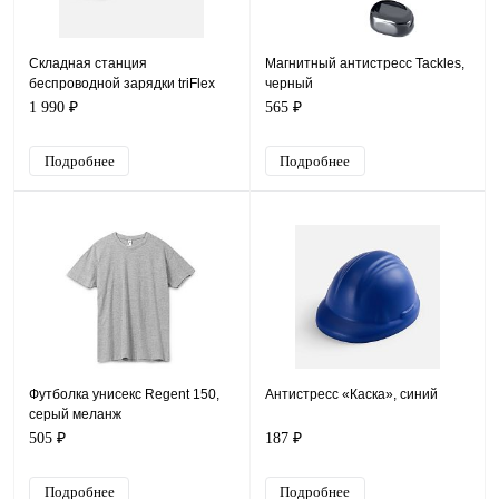
Складная станция
Магнитный антистресс Tackles,
беспроводной зарядки triFlex
черный
Light, черная
1 990 ₽
565 ₽
Подробнее
Подробнее
Футболка унисекс Regent 150,
Антистресс «Каска», синий
серый меланж
505 ₽
187 ₽
Подробнее
Подробнее