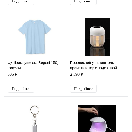
Подробнее
Подробнее
Футболка унисекс Regent 150,
Переносной увлажнитель-
голубая
ароматизатор с подсветкой
PH11, белый
505 ₽
2 590 ₽
Подробнее
Подробнее