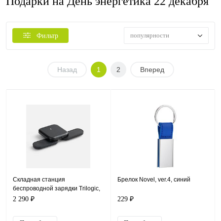
Подарки на День энергетика 22 декабря
популярности
Фильтр
Назад
1
2
Вперед
Складная станция
Брелок Novel, ver.4, синий
беспроводной зарядки Trilogic,
черная
2 290 ₽
229 ₽