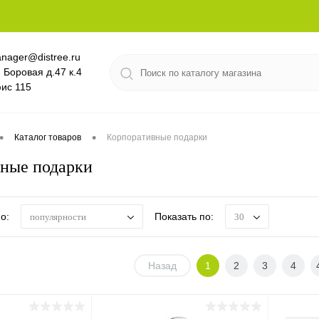
nager@distree.ru
. Боровая д.47 к.4
ис 115
•
•
Каталог товаров
Корпоративные подарки
ные подарки
о:
Показать по:
популярности
30
Назад
1
2
3
4