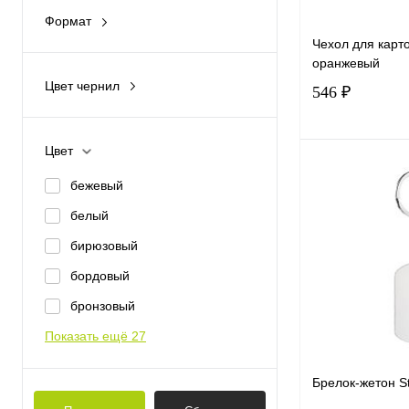
Формат
А4
Чехол для карто
оранжевый
А5
Цвет чернил
546 ₽
А6
синий
Цвет
В 
бежевый
белый
Купить в 1 к
бирюзовый
В избранное
бордовый
бронзовый
Показать ещё 27
Брелок-жетон Sti