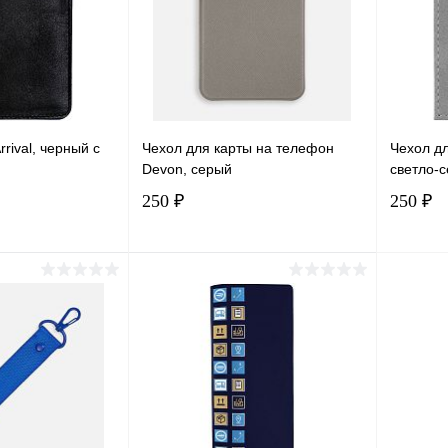
В наличии
В избранное
В наличии
В изб
rival, черный с
Чехол для карты на телефон
Чехол дл
Devon, серый
светло-
250 ₽
250 ₽
корзину
В корзину
лик
Сравнение
Купить в 1 клик
Сравнение
Купит
В наличии
В избранное
В наличии
В изб