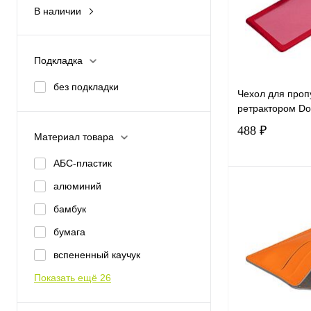
В наличии
Да
Подкладка
без подкладки
Чехол для проп
ретрактором Do
488 ₽
Материал товара
АБС-пластик
алюминий
В 
бамбук
Купить в 1 к
бумага
В избранное
вспененный каучук
Показать ещё 26