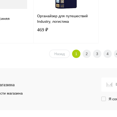
Органайзер для путешествий
 синяя
Industry, логистика
469 ₽
корзину
В корзину
Назад
1
2
3
4
лик
Сравнение
Купить в 1 клик
Сравнение
В наличии
В избранное
В наличии
агазина
сти магазина
Я со