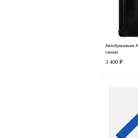
В избранное
Автобумажник Ar
синим
3 400 ₽
В 
Купить в 1 к
В избранное