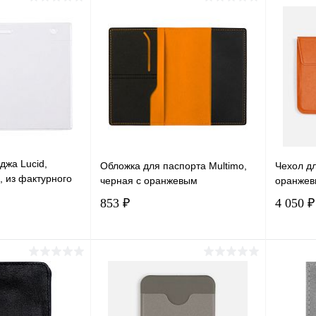
корзину
В корзину
лик
Сравнение
Купить в 1 клик
Сравнение
Купит
В наличии
В избранное
В наличии
В изб
джа Lucid,
Обложка для паспорта Multimo,
Чехол дл
, из фактурного
черная с оранжевым
оранжев
853 ₽
4 050 ₽
корзину
В корзину
лик
Сравнение
Купить в 1 клик
Сравнение
Купит