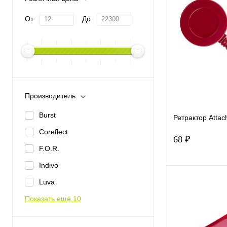
От
До
Производитель
Burst
Ретрактор Attac
Coreflect
68 ₽
F.O.R.
Indivo
В 
Luva
Показать ещё 10
Купить в 1 к
В избранное