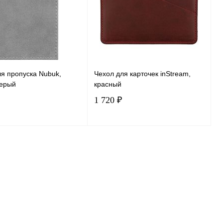
ранное
В наличии
В избранное
В наличии
я пропуска Nubuk,
Чехол для карточек inStream,
серый
красный
1 720 ₽
В корзину
В корзину
ь в 1 клик
Сравнение
Купить в 1 клик
Сравнение
ранное
В наличии
В избранное
В наличии