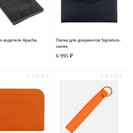
Размер одежды:
M
к водителя Apache,
Папка для документов Signature,
синяя
6 995 ₽
В корзину
В корзину
ь в 1 клик
Сравнение
Купить в 1 клик
Сравнение
ранное
В наличии
В избранное
В наличии