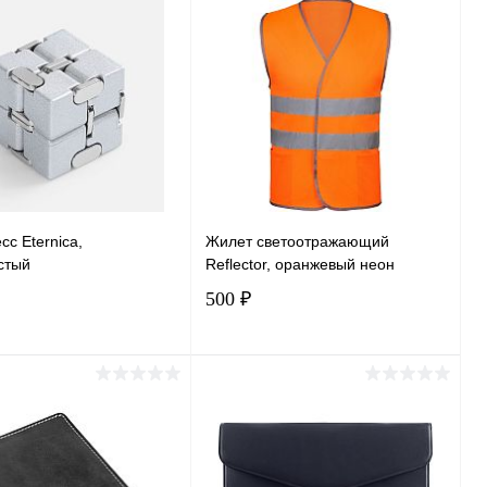
сс Eternica,
Жилет светоотражающий
стый
Reflector, оранжевый неон
500 ₽
В корзину
В корзину
ь в 1 клик
Сравнение
Купить в 1 клик
Сравнение
ранное
В наличии
В избранное
В наличии