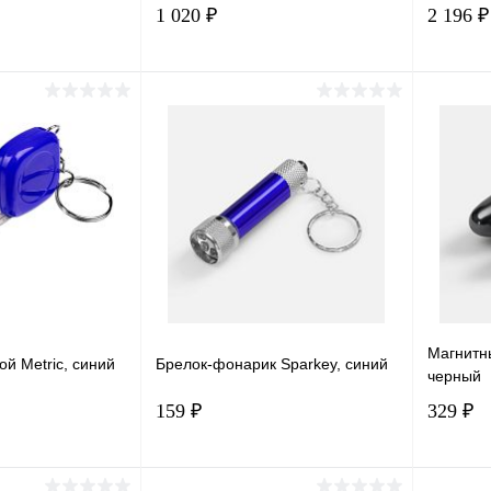
1 020 ₽
2 196 ₽
корзину
В корзину
лик
Сравнение
Купить в 1 клик
Сравнение
Купит
В наличии
В избранное
В наличии
В изб
Магнитны
ой Metric, синий
Брелок-фонарик Sparkey, синий
черный
159 ₽
329 ₽