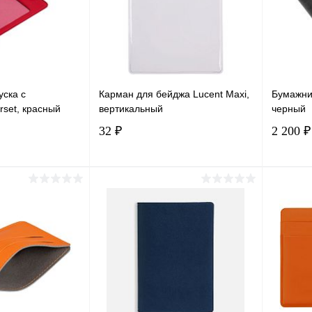
уска с
Карман для бейджа Lucent Maxi,
Бумажни
rset, красный
вертикальный
черный
32 ₽
2 200 ₽
корзину
В корзину
лик
Сравнение
Купить в 1 клик
Сравнение
Купит
В наличии
В избранное
В наличии
В изб