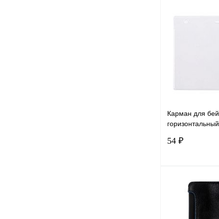
В 
Купить в 1 к
В избранное
Карман для бей
горизонтальный
ПВХ
54 ₽
В 
Купить в 1 к