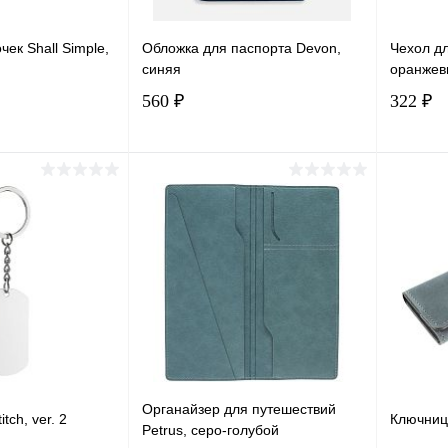
чек Shall Simple,
Обложка для паспорта Devon,
Чехол дл
синяя
оранжев
560 ₽
322 ₽
корзину
В корзину
лик
Сравнение
Купить в 1 клик
Сравнение
Купит
В наличии
В избранное
В наличии
В изб
Органайзер для путешествий
tch, ver. 2
Ключница
Petrus, серо-голубой