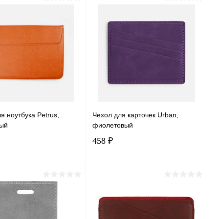
В корзину
В корзину
ь в 1 клик
Сравнение
Купить в 1 клик
Сравнение
ранное
В наличии
В избранное
В наличии
я ноутбука Petrus,
Чехол для карточек Urban,
ый
фиолетовый
458 ₽
В корзину
В корзину
ь в 1 клик
Сравнение
Купить в 1 клик
Сравнение