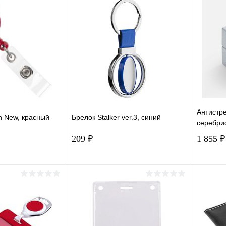
Антистре
h New, красный
Брелок Stalker ver.3, синий
серебри
209 ₽
1 855 ₽
корзину
В корзину
лик
Сравнение
Купить в 1 клик
Сравнение
Купит
В наличии
В избранное
В наличии
В изб