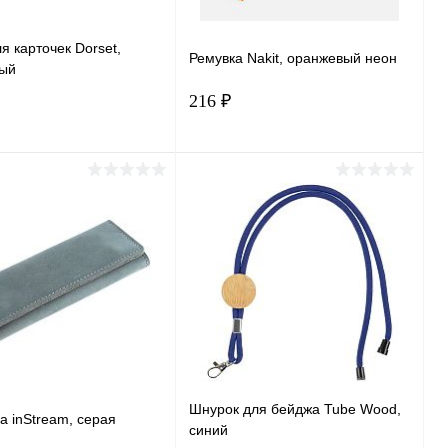
я карточек Dorset,
Ремувка Nakit, оранжевый неон
ый
216 ₽
В корзину
В корзину
ь в 1 клик
Сравнение
Купить в 1 клик
Сравнение
ранное
В наличии
В избранное
В наличии
Шнурок для бейджа Tube Wood,
 inStream, серая
синий