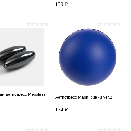
139 ₽
В корзину
В корзину
ь в 1 клик
Сравнение
Купить в 1 клик
Сравнение
ранное
В наличии
В избранное
В наличии
й антистресс Messless,
Антистресс Mash, синий ver.2
134 ₽