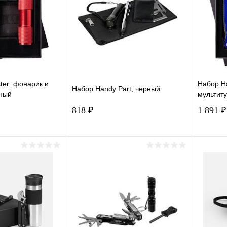
er: фонарик и
Набор H
Набор Handy Part, черный
сный
мультиту
818 ₽
1 891 ₽
корзину
В корзину
лик
Сравнение
Купить в 1 клик
Сравнение
Купит
В наличии
В избранное
В наличии
В изб