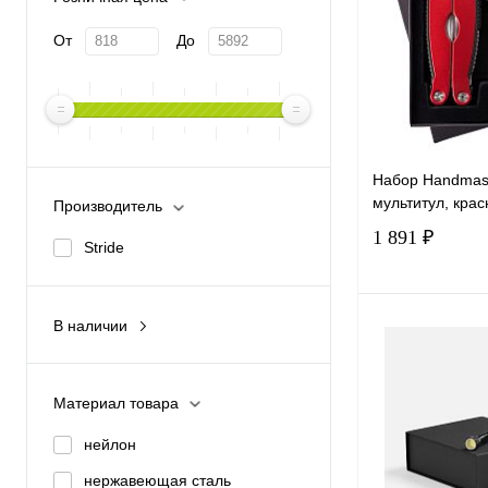
От
До
Набор Handmast
мультитул, кра
Производитель
1 891 ₽
Stride
В наличии
В 
Да
Купить в 1 к
Материал товара
В избранное
нейлон
нержавеющая сталь