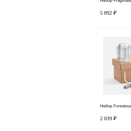
Набор Pragmat
5 892 ₽
В 
Купить в 1 к
В избранное
Набор Forestou
2 039 ₽