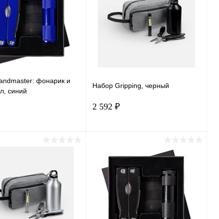
andmaster: фонарик и
Набор Gripping, черный
л, синий
2 592 ₽
В корзину
В корзину
ь в 1 клик
Сравнение
Купить в 1 клик
Сравнение
ранное
В наличии
В избранное
В наличии