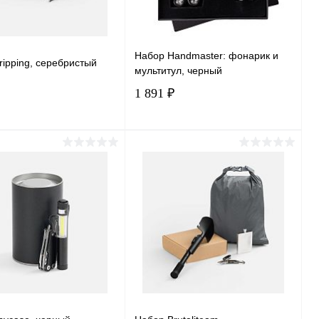
Набор Handmaster: фонарик и
ipping, серебристый
мультитул, черный
1 891 ₽
В корзину
В корзину
ь в 1 клик
Сравнение
Купить в 1 клик
Сравнение
ранное
В наличии
В избранное
В наличии