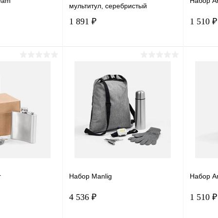
eam
Набор A
мультитул, серебристый
1 891 ₽
1 510 ₽
корзину
В корзину
лик
Сравнение
Купить в 1 клик
Сравнение
Купит
В наличии
В избранное
В наличии
В изб
r
Набор Manlig
Набор A
4 536 ₽
1 510 ₽