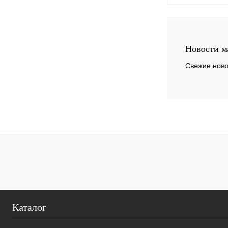
Под
Купить в 1 к
Новости м
В избранное
Свежие ново
Каталог