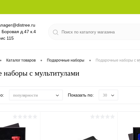
nager@distree.ru
. Боровая д.47 к.4
ис 115
•
•
•
Каталог товаров
Подарочные наборы
Подарочные наборы с м
 наборы с мультитулами
о:
Показать по:
популярности
30