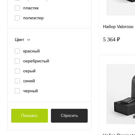
пластик
полиэстер
Набор Valoroso
5 364 ₽
Цвет
красный
серебристый
В 
серый
Купить в 1 к
синий
В избранное
черный
Показать
Сбросить