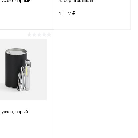
nycase, черный
Набор Brutaliteam
4 117 ₽
Подписаться
Подписаться
ь в 1 клик
Сравнение
Купить в 1 клик
Сравнение
ранное
Под заказ
В избранное
Под заказ
nycase, серый