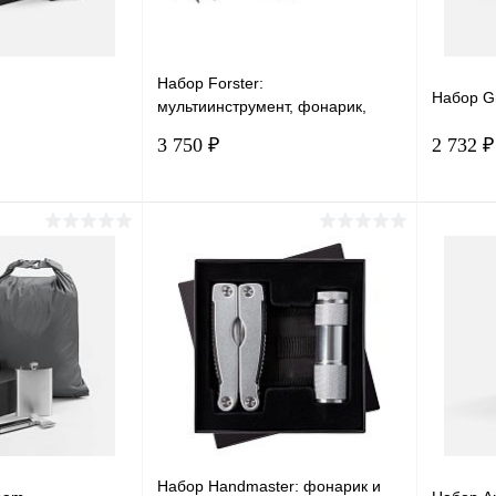
Набор Forster:
Набор Gr
мультиинструмент, фонарик,
огниво, черный
3 750 ₽
2 732 ₽
корзину
В корзину
лик
Сравнение
Купить в 1 клик
Сравнение
Купит
В наличии
В избранное
В наличии
В изб
Набор Handmaster: фонарик и