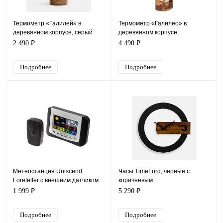
Термометр «Галилей» в
Термометр «Галилео» в
деревянном корпусе, серый
деревянном корпусе,
неокрашенный
2 490 ₽
4 490 ₽
Подробнее
Подробнее
Метеостанция Uniscend
Часы TimeLord, черные с
Foreteller с внешним датчиком
коричневым
1 999 ₽
5 290 ₽
Подробнее
Подробнее