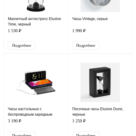
Магнитный антистресс Elusive
Часы Vintage, серые
Time, черный
1 530 ₽
1 990 ₽
Подробнее
Подробнее
Часы настольные с
Песочные часы Elusive Dune,
беспроводным зарядным
черные
устройством Pitstop, черные
3 190 ₽
1 250 ₽
Подробнее
Подробнее