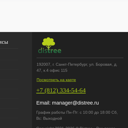
исы
192007
, г.
Санкт-Петербург
,
ул. Боровая, д.
47, к.4 офис 115
Посмотреть на карте
+7 (812) 334-54-64
Email:
manager@distree.ru
График работы Пн-Пт: с 10:00 до 18:00 Сб,
Вс: Выходной