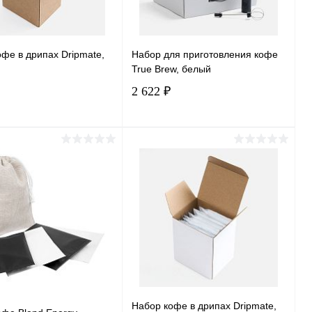
фе в дрипах Dripmate,
Набор для приготовления кофе
True Brew, белый
2 622 ₽
В корзину
В корзину
ь в 1 клик
Сравнение
Купить в 1 клик
Сравнение
ранное
В наличии
В избранное
В наличии
Набор кофе в дрипах Dripmate,