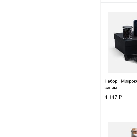
Под
Купить в 1 к
В избранное
Набор «Микрокл
синим
4 147 ₽
Под