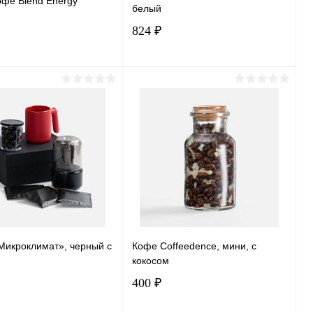
офе Blend Energy
белый
824 ₽
В корзину
В корзину
ь в 1 клик
Сравнение
Купить в 1 клик
Сравнение
ранное
В наличии
В избранное
В наличии
Микроклимат», черный с
Кофе Coffeedence, мини, с
кокосом
400 ₽