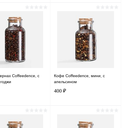
Подписаться
Подписаться
ь в 1 клик
Сравнение
Купить в 1 клик
Сравнение
ранное
Под заказ
В избранное
Под заказ
ернах Coffeedence, с
Кофе Coffeedence, мини, с
 годжи
апельсином
400 ₽
Подписаться
Подписаться