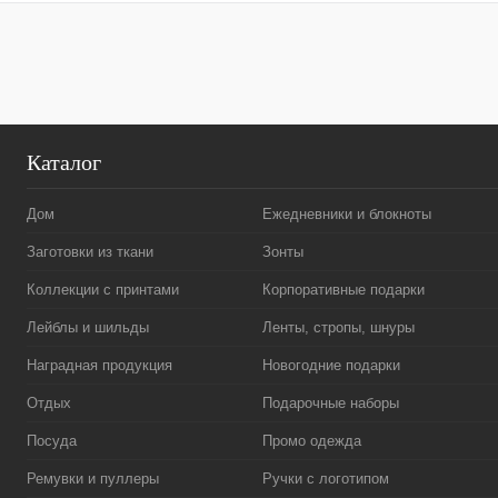
Каталог
Дом
Ежедневники и блокноты
Заготовки из ткани
Зонты
Коллекции с принтами
Корпоративные подарки
Лейблы и шильды
Ленты, стропы, шнуры
Наградная продукция
Новогодние подарки
Отдых
Подарочные наборы
Посуда
Промо одежда
Ремувки и пуллеры
Ручки с логотипом