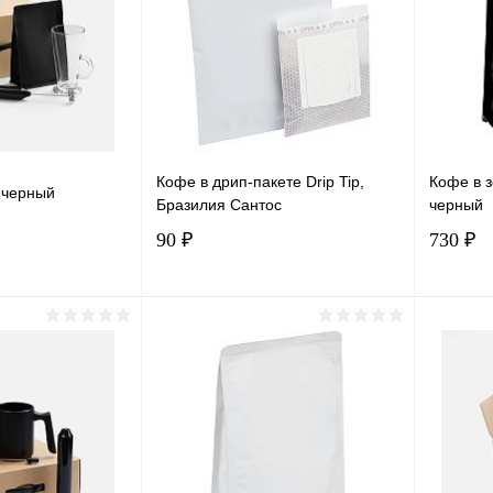
Кофе в дрип-пакете Drip Tip,
Кофе в 
, черный
Бразилия Сантос
черный
90 ₽
730 ₽
корзину
В корзину
лик
Сравнение
Купить в 1 клик
Сравнение
Купит
В наличии
В избранное
В наличии
В изб