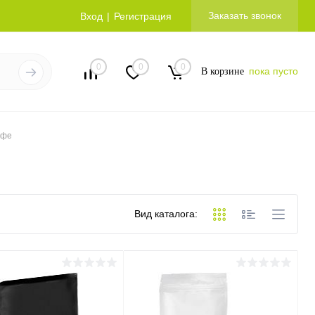
Заказать звонок
Вход
Регистрация
0
0
0
пока пусто
В корзине
офе
Вид каталога: