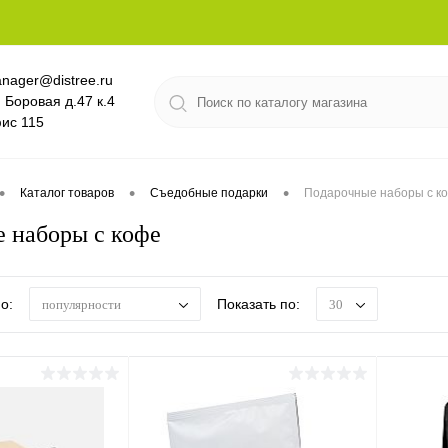
nager@distree.ru
. Боровая д.47 к.4
ис 115
•
•
•
Каталог товаров
Съедобные подарки
Подарочные наборы с к
 наборы с кофе
о:
Показать по:
популярности
30