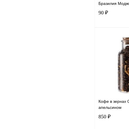
Бразилия Модж
90 ₽
В 
Купить в 1 к
В избранное
Кофе в зернах C
апельсином
850 ₽