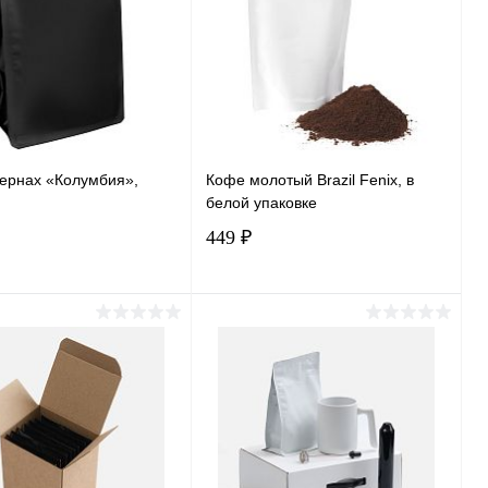
зернах «Колумбия»,
Кофе молотый Brazil Fenix, в
белой упаковке
449 ₽
В корзину
В корзину
ь в 1 клик
Сравнение
Купить в 1 клик
Сравнение
ранное
В наличии
В избранное
В наличии