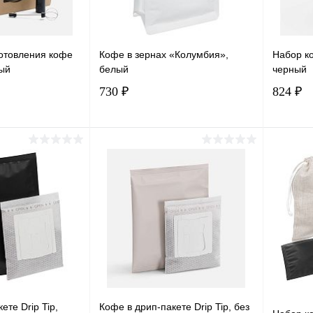
отовления кофе
Кофе в зернах «Колумбия»,
Набор ко
ный
белый
черный
730 ₽
824 ₽
корзину
В корзину
лик
Сравнение
Купить в 1 клик
Сравнение
Купит
В наличии
В избранное
В наличии
В изб
ете Drip Tip,
Кофе в дрип-пакете Drip Tip, без