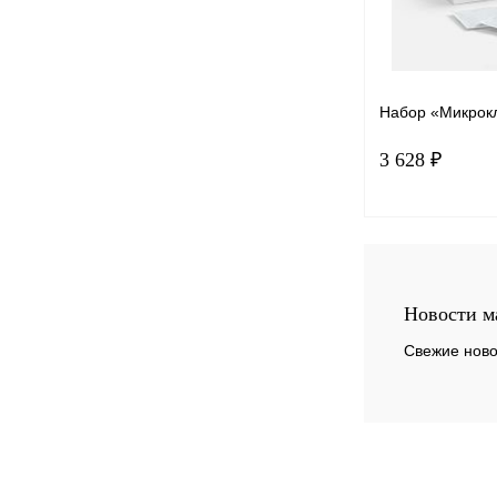
Набор «Микрок
3 628 ₽
Под
Купить в 1 к
Новости м
В избранное
Свежие ново