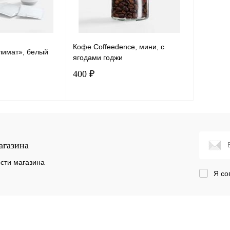
Кофе Coffeedence, мини, с
лимат», белый
ягодами годжи
400 ₽
писаться
Подписаться
лик
Сравнение
Купить в 1 клик
Сравнение
агазина
Под заказ
В избранное
Под заказ
сти магазина
Я со