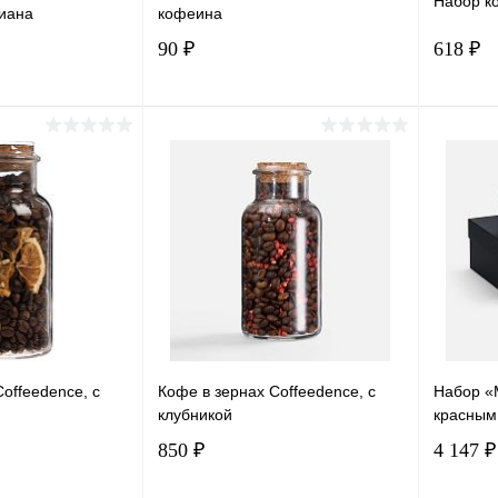
Набор к
иана
кофеина
90 ₽
618 ₽
корзину
В корзину
лик
Сравнение
Купить в 1 клик
Сравнение
Купит
В наличии
В избранное
В наличии
В изб
offeedence, с
Кофе в зернах Coffeedence, с
Набор «
клубникой
красным
850 ₽
4 147 ₽