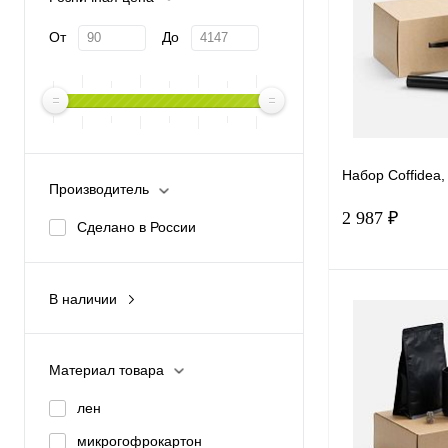
От
До
Набор Coffidea
Производитель
2 987 ₽
Сделано в России
В наличии
В 
Да
Купить в 1 к
Материал товара
В избранное
лен
микрогофрокартон