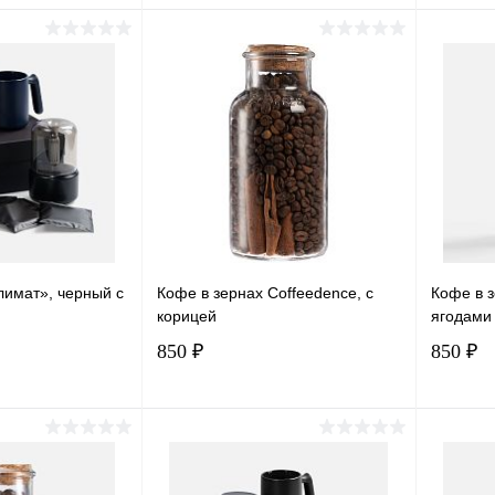
писаться
Подписаться
лик
Сравнение
Купить в 1 клик
Сравнение
Купит
Под заказ
В избранное
Под заказ
В изб
имат», черный с
Кофе в зернах Coffeedence, с
Кофе в з
корицей
ягодами
850 ₽
850 ₽
писаться
Подписаться