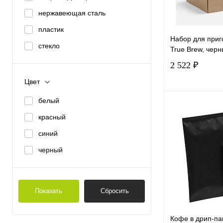
нержавеющая сталь
пластик
Набор для приг
стекло
True Brew, чер
2 522 ₽
Цвет
белый
В 
красный
Купить в 1 к
синий
В избранное
черный
Показать
Сбросить
Кофе в дрип-пак