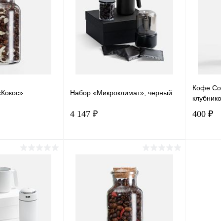
лик
Сравнение
Купить в 1 клик
Сравнение
Купит
Под заказ
В избранное
Под заказ
В изб
Кофе Cof
«Кокос»
Набор «Микроклимат», черный
клубник
4 147 ₽
400 ₽
писаться
Подписаться
лик
Сравнение
Купить в 1 клик
Сравнение
Купит
Под заказ
В избранное
Под заказ
В изб