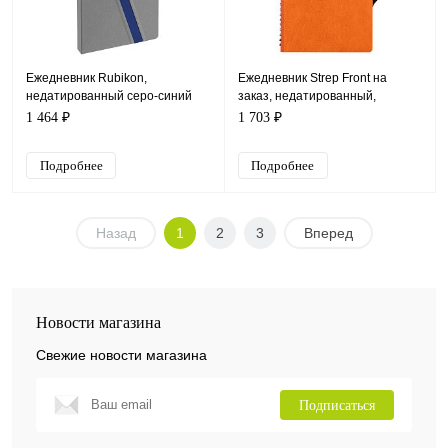
Ежедневник Rubikon,
Ежедневник Strep Front на
недатированный серо-синий
заказ, недатированный,
оранжевый
1 464 ₽
1 703 ₽
Подробнее
Подробнее
Назад
1
2
3
Вперед
Новости магазина
Свежие новости магазина
Подписаться