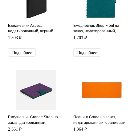
Ежедневник Aspect,
Ежедневник Strep Front на
недатированный, черный
заказ, недатированный,
бирюзовый
1 303 ₽
1 703 ₽
Подробнее
Подробнее
Ежедневник Grande Strap на
Планинг Grade на заказ,
заказ, датированный,
недатированный, оранжевый
фиолетовый
2 361 ₽
1 364 ₽