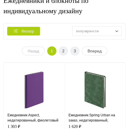
Ежедневники и блокноты по
индивидуальному дизайну
популярности
Фильтр
Назад
1
2
3
Вперед
Ежедневник Aspect,
Ежедневник Spring Urban на
недатированный, фиолетовый
заказ, недатированный,
зеленый
1 303 ₽
1 620 ₽