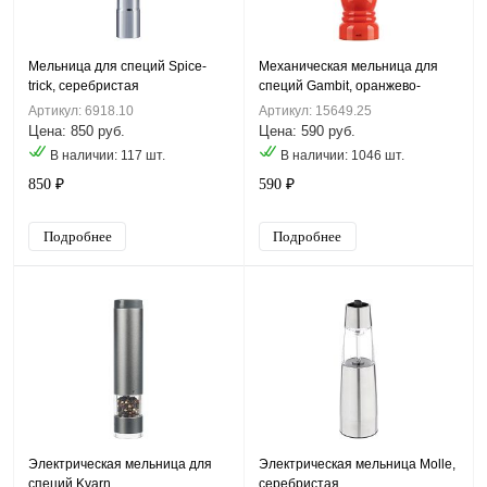
Мельница для специй Spice-
Механическая мельница для
trick, серебристая
специй Gambit, оранжево-
красная
Артикул: 6918.10
Артикул: 15649.25
Цена: 850 руб.
Цена: 590 руб.
В наличии: 117 шт.
В наличии: 1046 шт.
850 ₽
590 ₽
Подробнее
Подробнее
Электрическая мельница для
Электрическая мельница Molle,
специй Kvarn
серебристая