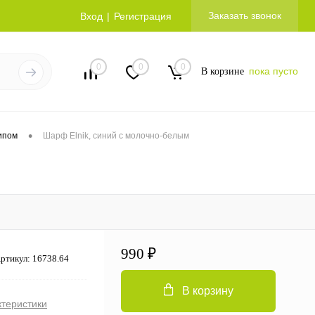
Заказать звонок
Вход
Регистрация
0
0
0
пока пусто
В корзине
•
ипом
Шарф Elnik, синий с молочно-белым
990 ₽
ртикул:
16738.64
В корзину
ктеристики