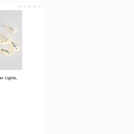
ину
Сравнение
В наличии
r Lights,
ину