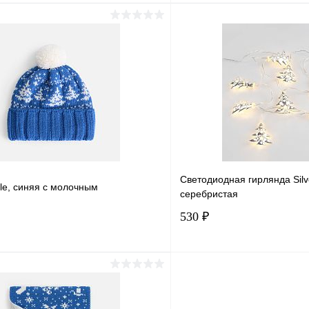
В корзину
В корз
1 клик
Сравнение
Купить в 1 клик
ое
В наличии
В избранное
Светодиодная гирлянда Silve
le, синяя с молочным
серебристая
530 ₽
В корзину
В корз