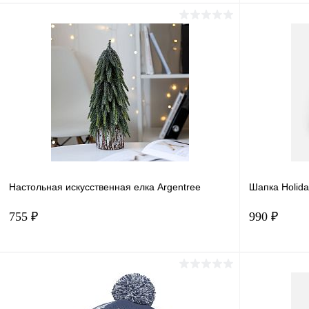
В корзину
Купить в 1 клик
Сравнение
Купить в 
В избранное
В наличии
В избранн
Настольная искусственная елка Argentree
Шапка Holida
755 ₽
990 ₽
Подписаться