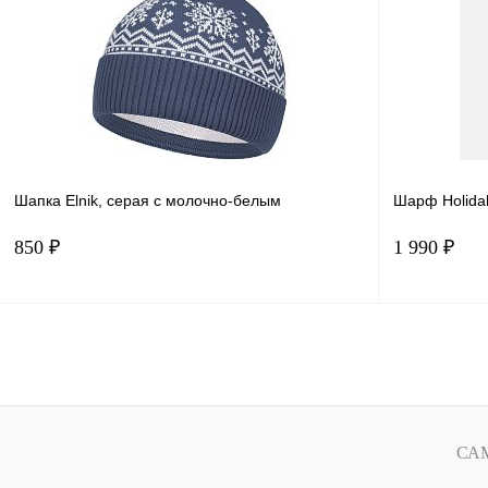
Купить в 1 клик
Сравнение
Купить в 
В избранное
Под заказ
В избранн
Шапка Elnik, серая с молочно-белым
Шарф Holida
850 ₽
1 990 ₽
В корзину
Купить в 1 клик
Сравнение
Купить в 
В избранное
В наличии
В избранн
СА