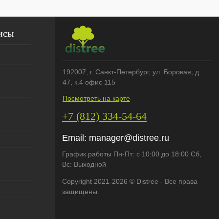
исы
192007
, г.
Санкт-Петербург
,
ул. Боровая, д.
47, к.4 офис 115
Посмотреть на карте
+7 (812) 334-54-64
Email:
manager@distree.ru
График работы Пн-Пт: с 10:00 до 18:00 Сб,
Вс: Выходной
Copyright 2021-2026 © Distree - Все права
защищены.