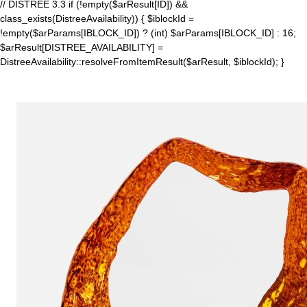
// DISTREE 3.3 if (!empty($arResult[ID]) &&
class_exists(DistreeAvailability)) { $iblockId =
!empty($arParams[IBLOCK_ID]) ? (int) $arParams[IBLOCK_ID] : 16;
$arResult[DISTREE_AVAILABILITY] =
DistreeAvailability::resolveFromItemResult($arResult, $iblockId); }