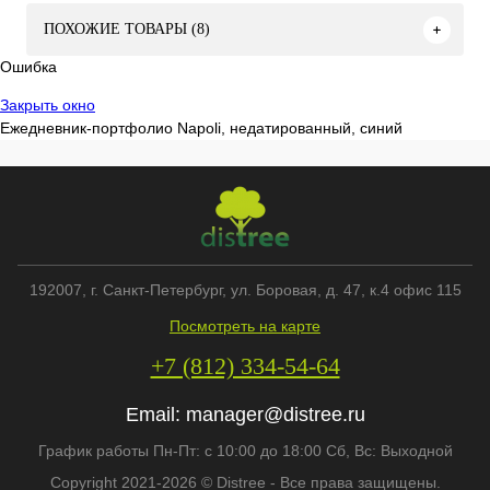
ПОХОЖИЕ ТОВАРЫ (8)
Ошибка
Закрыть окно
Ежедневник-портфолио Napoli, недатированный, синий
192007
, г.
Санкт-Петербург
,
ул. Боровая, д. 47, к.4 офис 115
Посмотреть на карте
+7 (812) 334-54-64
Email:
manager@distree.ru
График работы Пн-Пт: с 10:00 до 18:00 Сб, Вс: Выходной
Copyright 2021-2026 © Distree - Все права защищены.