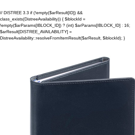
// DISTREE 3.3 if (!empty($arResult[ID]) &&
class_exists(DistreeAvailability)) { $iblockId =
!empty($arParams[IBLOCK_ID]) ? (int) $arParams[IBLOCK_ID] : 16;
$arResult[DISTREE_AVAILABILITY] =
DistreeAvailability::resolveFromItemResult($arResult, $iblockId); }