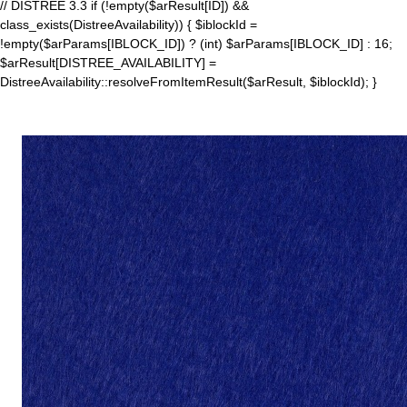
// DISTREE 3.3 if (!empty($arResult[ID]) &&
class_exists(DistreeAvailability)) { $iblockId =
!empty($arParams[IBLOCK_ID]) ? (int) $arParams[IBLOCK_ID] : 16;
$arResult[DISTREE_AVAILABILITY] =
DistreeAvailability::resolveFromItemResult($arResult, $iblockId); }