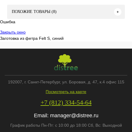
ПОХОЖИЕ ТОВАРЫ (8)
Ошибка
Закрыть окно
Заготовка из фетра Felt S, синий
192007
, г.
Санкт-Петербург
,
ул. Боровая, д. 47, к.4 офис 115
Посмотреть на карте
+7 (812) 334-54-64
Email:
manager@distree.ru
График работы Пн-Пт: с 10:00 до 18:00 Сб, Вс: Выходной