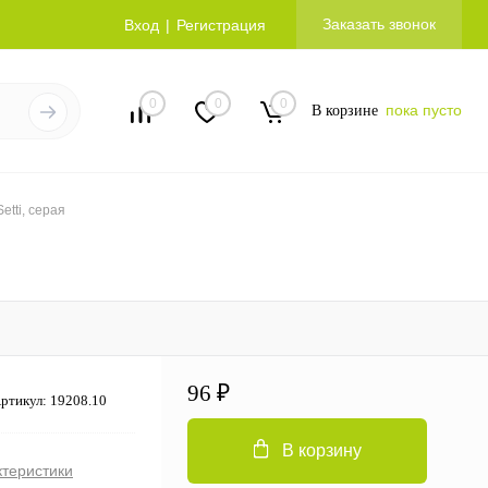
Заказать звонок
Вход
Регистрация
0
0
0
пока пусто
В корзине
etti, серая
96 ₽
ртикул:
19208.10
В корзину
ктеристики