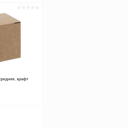
ину
Сравнение
В наличии
средняя, крафт
ину