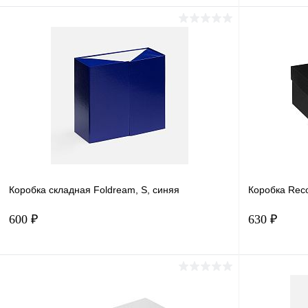
В корзину
Купить в 1 клик
Сравнение
Купить в 
В избранное
В наличии
В избранн
Коробка складная Foldream, S, синяя
Коробка Reco
600 ₽
630 ₽
В корзину