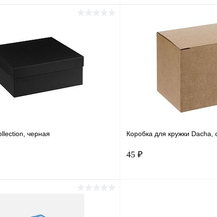
В корзину
В корз
1 клик
Сравнение
Купить в 1 клик
ое
В наличии
В избранное
llection, черная
Коробка для кружки Dacha, 
45 ₽
В корзину
В корз