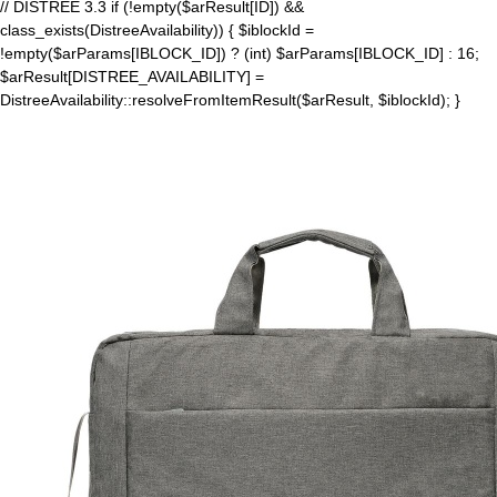
// DISTREE 3.3 if (!empty($arResult[ID]) &&
class_exists(DistreeAvailability)) { $iblockId =
!empty($arParams[IBLOCK_ID]) ? (int) $arParams[IBLOCK_ID] : 16;
$arResult[DISTREE_AVAILABILITY] =
DistreeAvailability::resolveFromItemResult($arResult, $iblockId); }