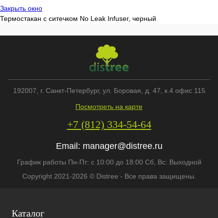
Закрыть окно
Термостакан с ситечком No Leak Infuser, черный
192007
, г.
Санкт-Петербург
,
ул. Боровая, д. 47, к.4 офис 115
Посмотреть на карте
+7 (812) 334-54-64
Email:
manager@distree.ru
График работы Пн-Пт: с 10:00 до 18:00 Сб, Вс: Выходной
Copyright 2021-2026 © Distree - Все права защищены.
Каталог