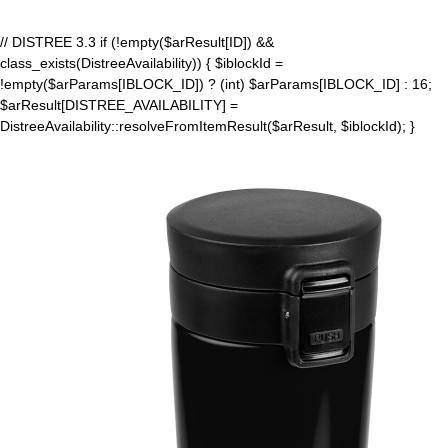
// DISTREE 3.3 if (!empty($arResult[ID]) &&
class_exists(DistreeAvailability)) { $iblockId =
!empty($arParams[IBLOCK_ID]) ? (int) $arParams[IBLOCK_ID] : 16;
$arResult[DISTREE_AVAILABILITY] =
DistreeAvailability::resolveFromItemResult($arResult, $iblockId); }