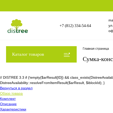
ma
+7 (812) 334-54-64
ул
оф
Главная страница
Каталог товаров
Сумка-конс
// DISTREE 3.3 if (!empty($arResult[ID]) && class_exists(DistreeAvai
DistreeAvailability::resolveFromItemResult($arResult, $iblockId); }
Вернуться в раздел
Обзор товара
Комплект
Описание
Характеристики