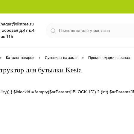
nager@distree.ru
. Боровая д.47 к.4
ис 115
•
•
•
Каталог товаров
Сувениры на заказ
Промо подарки на заказ
труктор для бутылки Kesta
lability)) { $iblockId = !empty($arParams[IBLOCK_ID]) ? (int) $arPara