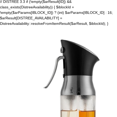
// DISTREE 3.3 if (!empty($arResult[ID]) &&
class_exists(DistreeAvailability)) { $iblockId =
!empty($arParams[IBLOCK_ID]) ? (int) $arParams[IBLOCK_ID] : 16;
$arResult[DISTREE_AVAILABILITY] =
DistreeAvailability::resolveFromItemResult($arResult, $iblockId); }