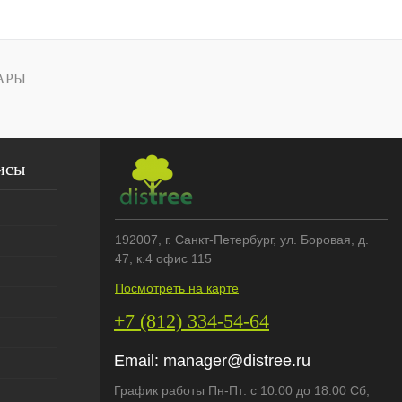
АРЫ
исы
192007
, г.
Санкт-Петербург
,
ул. Боровая, д.
47, к.4 офис 115
Посмотреть на карте
+7 (812) 334-54-64
Email:
manager@distree.ru
График работы Пн-Пт: с 10:00 до 18:00 Сб,