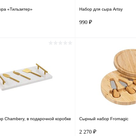
ыра «Тильзитер»
Набор для сыра Artsy
990 ₽
В корзину
В корз
1 клик
Сравнение
Купить в 1 клик
ое
В наличии
В избранное
р Chambery, в подарочной коробке
Сырный набор Fromagic
2 270 ₽