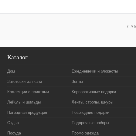
Купить в 1 клик
Сравнение
Купить в 
В избранное
В наличии
В избранн
СА
Каталог
Дом
Ежедневники и блокноты
Заготовки из ткани
Зонты
Коллекции с принтами
Корпоративные подарки
Лейблы и шильды
Ленты, стропы, шнуры
Наградная продукция
Новогодние подарки
Отдых
Подарочные наборы
Посуда
Промо одежда