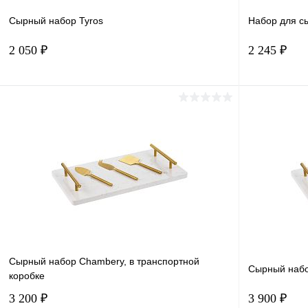
Сырный набор Tyros
Набор для с
2 050 ₽
2 245 ₽
В корзину
Купить в 1 клик
Сравнение
Купить в 
В избранное
В наличии
В избранн
Сырный набор Chambery, в транспортной
Сырный набо
коробке
3 200 ₽
3 900 ₽