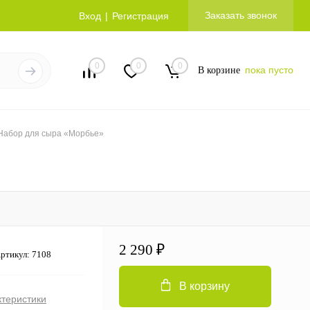
Заказать звонок
Вход
Регистрация
0
0
0
пока пусто
В корзине
Набор для сыра «Морбье»
2 290 ₽
ртикул:
7108
В корзину
ктеристики