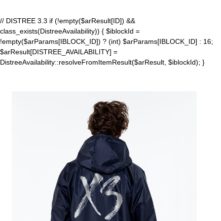
// DISTREE 3.3 if (!empty($arResult[ID]) &&
class_exists(DistreeAvailability)) { $iblockId =
!empty($arParams[IBLOCK_ID]) ? (int) $arParams[IBLOCK_ID] : 16;
$arResult[DISTREE_AVAILABILITY] =
DistreeAvailability::resolveFromItemResult($arResult, $iblockId); }