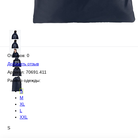
Отзывов: 0
Добавить отзыв
Артикул:
70691.411
Размер одежды:
S
M
XL
L
XXL
S