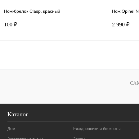
Нож-брелок Clasp, красный
Нож Opinel N
100 ₽
2 990 ₽
Подписаться
Купить в 1 клик
Сравнение
Купить в 
В избранное
Под заказ
В избранн
СА
Каталог
Дом
Ежедневники и блокноты