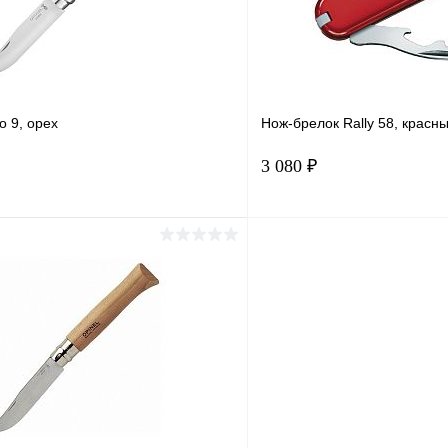
o 9, орех
Нож-брелок Rally 58, красн
3 080 ₽
Подписаться
Подпис
1 клик
Сравнение
Купить в 1 клик
ое
Под заказ
В избранное