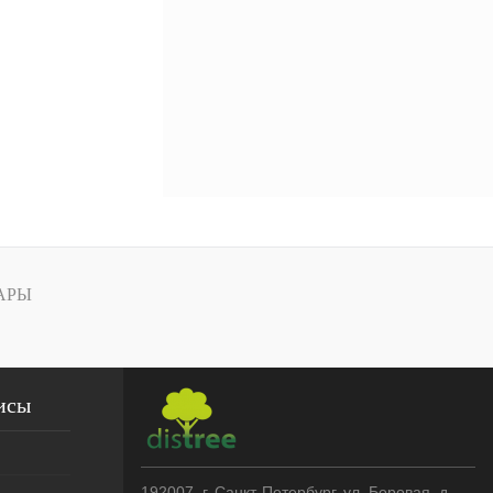
АРЫ
исы
192007
, г.
Санкт-Петербург
,
ул. Боровая, д.