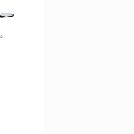
ый
аться
Сравнение
Под заказ