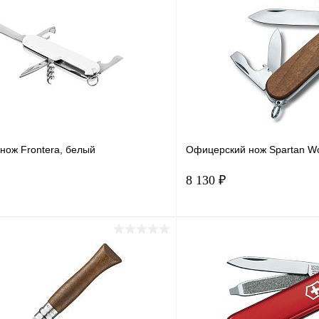
нож Frontera, белый
Офицерский нож Spartan W
8 130 ₽
В корзину
Подпис
1 клик
Сравнение
Купить в 1 клик
ое
В наличии
В избранное