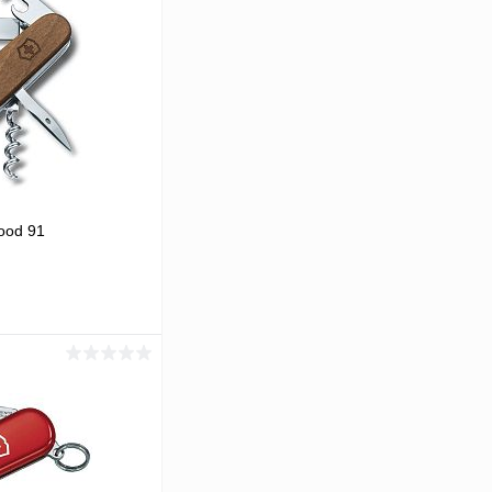
ood 91
аться
Сравнение
Под заказ