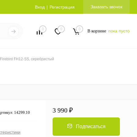
Заказать звонок
Вход
Регистрация
0
0
0
пока пусто
В корзине
Firebird FH12-SS, серебристый
3 990 ₽
ртикул:
14299.10
Подписаться
ктеристики