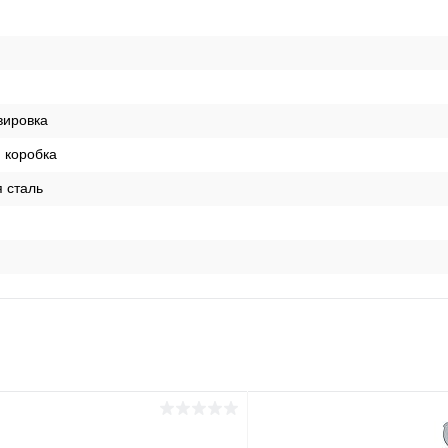
вировка
 коробка
 сталь