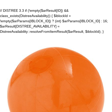
// DISTREE 3.3 if (!empty($arResult[ID]) &&
class_exists(DistreeAvailability)) { $iblockId =
!empty($arParams[IBLOCK_ID]) ? (int) $arParams[IBLOCK_ID] : 16;
$arResult[DISTREE_AVAILABILITY] =
DistreeAvailability::resolveFromItemResult($arResult, $iblockId); }