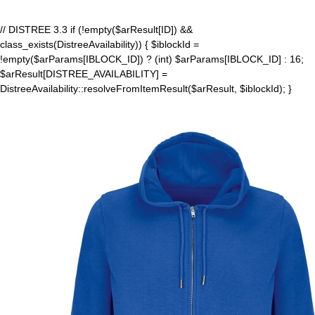
// DISTREE 3.3 if (!empty($arResult[ID]) &&
class_exists(DistreeAvailability)) { $iblockId =
!empty($arParams[IBLOCK_ID]) ? (int) $arParams[IBLOCK_ID] : 16;
$arResult[DISTREE_AVAILABILITY] =
DistreeAvailability::resolveFromItemResult($arResult, $iblockId); }