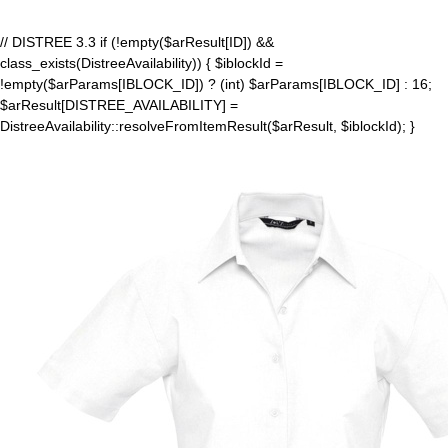
// DISTREE 3.3 if (!empty($arResult[ID]) &&
class_exists(DistreeAvailability)) { $iblockId =
!empty($arParams[IBLOCK_ID]) ? (int) $arParams[IBLOCK_ID] : 16;
$arResult[DISTREE_AVAILABILITY] =
DistreeAvailability::resolveFromItemResult($arResult, $iblockId); }