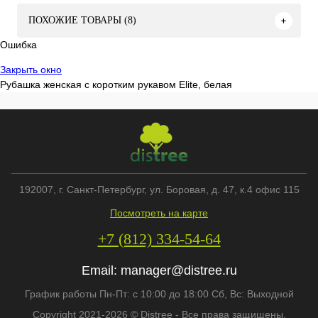
ПОХОЖИЕ ТОВАРЫ (8)
Ошибка
Закрыть окно
Рубашка женская с коротким рукавом Elite, белая
192007
, г.
Санкт-Петербург
,
ул. Боровая, д. 47, к.4 офис 115
Посмотреть на карте
+7 (812) 334-54-64
Email:
manager@distree.ru
График работы Пн-Пт: с 10:00 до 18:00 Сб, Вс: Выходной
Copyright 2021-2026 © Distree - Все права защищены.