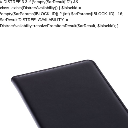
// DISTREE 3.3 if (!empty($arResult[ID]) &&
class_exists(DistreeAvailability)) { $iblockId =
!empty($arParams[IBLOCK_ID]) ? (int) $arParams[IBLOCK_ID] : 16;
$arResult[DISTREE_AVAILABILITY] =
DistreeAvailability::resolveFromItemResult($arResult, $iblockId); }