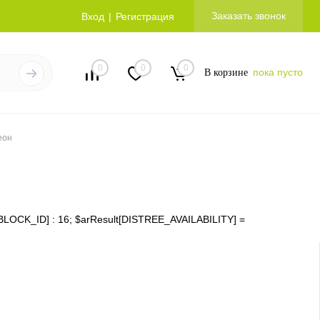
Заказать звонок
Вход
Регистрация
0
0
0
пока пусто
В корзине
еон
ms[IBLOCK_ID] : 16; $arResult[DISTREE_AVAILABILITY] =