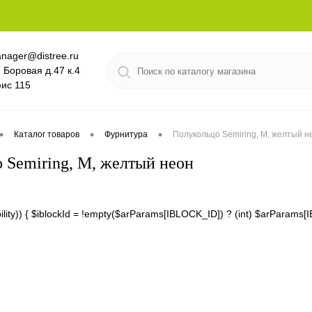
nager@distree.ru
. Боровая д.47 к.4
ис 115
•
•
•
Каталог товаров
Фурнитура
Полукольцо Semiring, М, желтый н
 Semiring, М, желтый неон
lability)) { $iblockId = !empty($arParams[IBLOCK_ID]) ? (int) $arPara