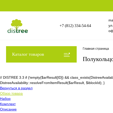
ma
+7 (812) 334-54-64
ул
оф
Главная страница
Каталог товаров
Полукольцо
// DISTREE 3.3 if (!empty($arResult[ID]) && class_exists(DistreeAvai
DistreeAvailability::resolveFromItemResult($arResult, $iblockId); }
Вернуться в раздел
Обзор товара
Набор
Комплект
Описание