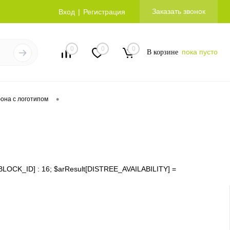
Заказать звонок
Вход
Регистрация
0
0
0
пока пусто
В корзине
•
она с логотипом
ms[IBLOCK_ID] : 16; $arResult[DISTREE_AVAILABILITY] =