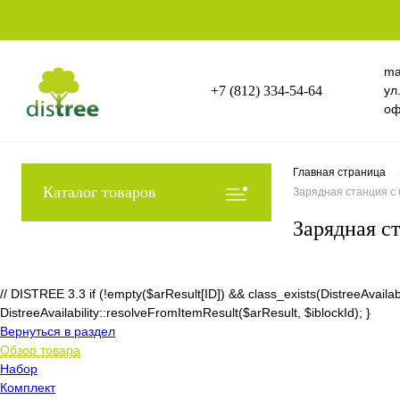
ma
+7 (812) 334-54-64
ул
оф
Главная страница
Каталог товаров
Зарядная станция с 
Зарядная ст
// DISTREE 3.3 if (!empty($arResult[ID]) && class_exists(DistreeAvai
DistreeAvailability::resolveFromItemResult($arResult, $iblockId); }
Вернуться в раздел
Обзор товара
Набор
Комплект