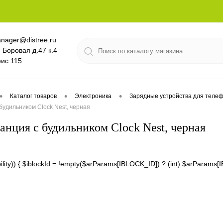
nager@distree.ru
. Боровая д.47 к.4
ис 115
•
•
•
Каталог товаров
Электроника
Зарядные устройства для телеф
будильником Clock Nest, черная
анция с будильником Clock Nest, черная
lability)) { $iblockId = !empty($arParams[IBLOCK_ID]) ? (int) $arPara