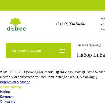
ma
+7 (812) 334-54-64
ул
оф
Главная страница
Каталог товаров
Набор Luba
// DISTREE 3.3 if (!empty($arResult[ID]) && class_exists(DistreeAvai
DistreeAvailability::resolveFromItemResult($arResult, $iblockId); }
Вернуться в раздел
Обзор товара
Набор
Комплект
Описание