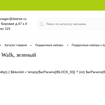
nager@distree.ru
. Боровая д.47 к.4
ис 115
•
•
•
Каталог товаров
Подарочные наборы
Подарочные наборы с б
 Walk, зеленый
lability)) { $iblockId = !empty($arParams[IBLOCK_ID]) ? (int) $arPara