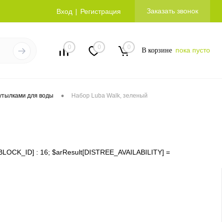
Заказать звонок
Вход
Регистрация
0
0
0
пока пусто
В корзине
•
утылками для воды
Набор Luba Walk, зеленый
ms[IBLOCK_ID] : 16; $arResult[DISTREE_AVAILABILITY] =