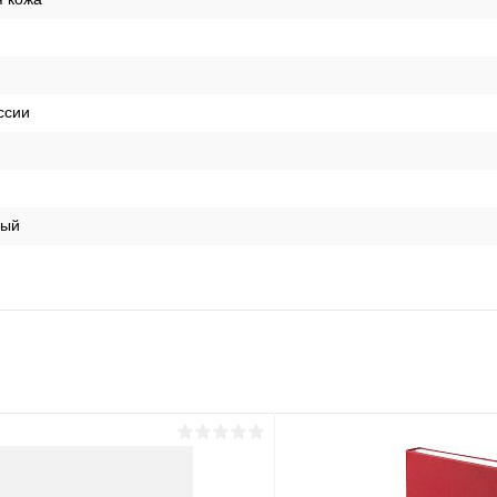
ссии
лый