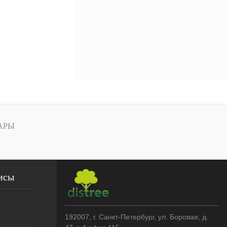
АРЫ
исы
192007
, г.
Санкт-Петербург
,
ул. Боровая, д.