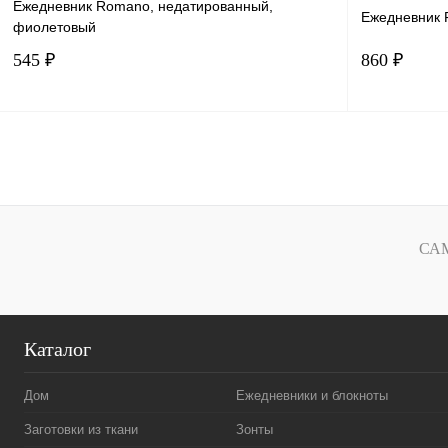
Ежедневник Romano, недатированный,
Ежедневник 
фиолетовый
545 ₽
860 ₽
В корзину
Купить в 1 клик
Сравнение
Купить в 
В избранное
В наличии
В избранн
СА
Каталог
Дом
Ежедневники и блокноты
Заготовки из ткани
Зонты