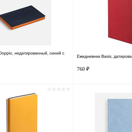
Doppio, недатированный, синий с
Ежедневник Basis, датиров
760 ₽
В корзину
Подпис
1 клик
Сравнение
Купить в 1 клик
ое
В наличии
В избранное