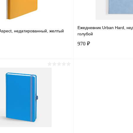
Ежедневник Urban Hard, не
Aspect, недатированный, желтый
голубой
970 ₽
Подписаться
В корз
1 клик
Сравнение
Купить в 1 клик
ое
Под заказ
В избранное