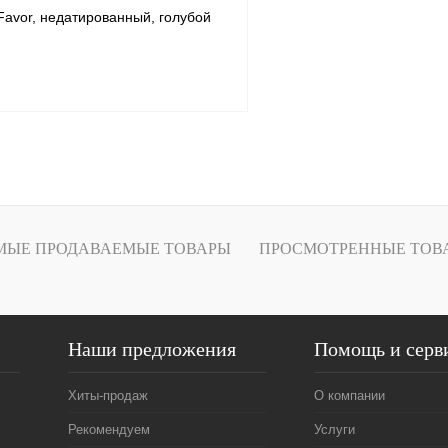
Favor, недатированный, голубой
В корзину
1 клик
Сравнение
ое
В наличии
МЫЕ ПРОДАВАЕМЫЕ ТОВАРЫ
ПРОСМОТРЕННЫЕ ТОВ
Наши предложения
Помощь и серв
Хиты-продаж
О компании
Рекомендуем
Услуги