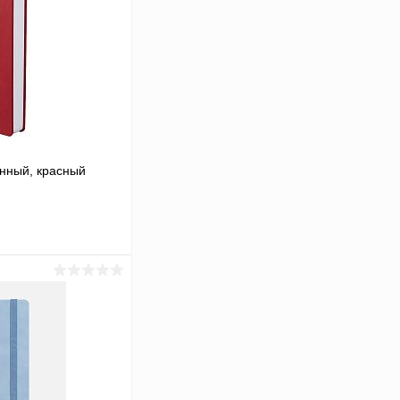
анный, красный
аться
Сравнение
Под заказ