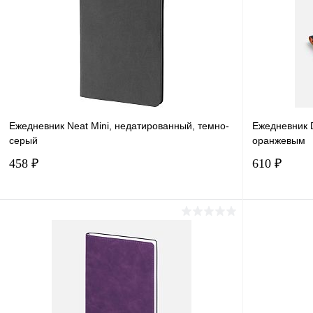
Ежедневник Neat Mini, недатированный, темно-
Ежедневник 
серый
оранжевым
458 ₽
610 ₽
В корзину
Купить в 1 клик
Сравнение
Купить в 
В избранное
В наличии
В избранн