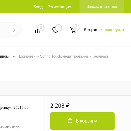
Заказать звонок
Вход
Регистрация
0
0
0
пока пусто
В корзине
•
типом
Ежедневник Spring Touch, недатированный, зеленый
2 208 ₽
ртикул:
25215.99
В корзину
ктеристики