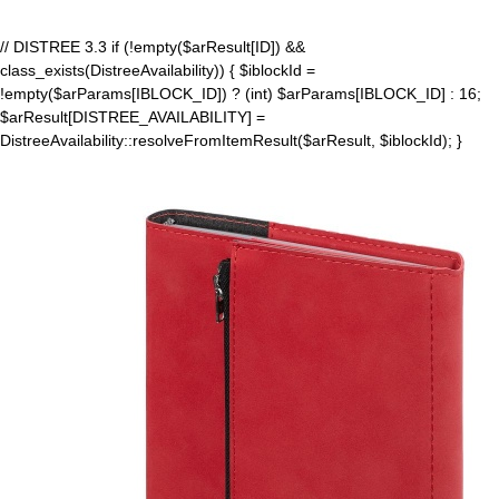
// DISTREE 3.3 if (!empty($arResult[ID]) &&
class_exists(DistreeAvailability)) { $iblockId =
!empty($arParams[IBLOCK_ID]) ? (int) $arParams[IBLOCK_ID] : 16;
$arResult[DISTREE_AVAILABILITY] =
DistreeAvailability::resolveFromItemResult($arResult, $iblockId); }