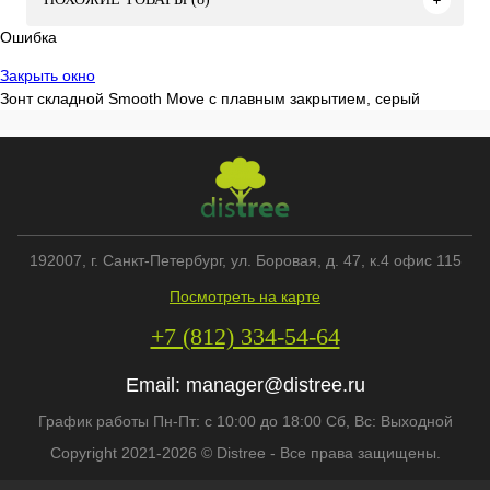
Ошибка
Закрыть окно
Зонт складной Smooth Move с плавным закрытием, серый
192007
, г.
Санкт-Петербург
,
ул. Боровая, д. 47, к.4 офис 115
Посмотреть на карте
+7 (812) 334-54-64
Email:
manager@distree.ru
График работы Пн-Пт: с 10:00 до 18:00 Сб, Вс: Выходной
Copyright 2021-2026 © Distree - Все права защищены.