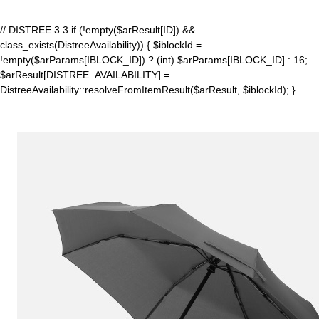
// DISTREE 3.3 if (!empty($arResult[ID]) &&
class_exists(DistreeAvailability)) { $iblockId =
!empty($arParams[IBLOCK_ID]) ? (int) $arParams[IBLOCK_ID] : 16;
$arResult[DISTREE_AVAILABILITY] =
DistreeAvailability::resolveFromItemResult($arResult, $iblockId); }