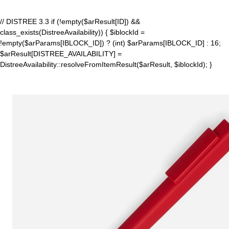
// DISTREE 3.3 if (!empty($arResult[ID]) &&
class_exists(DistreeAvailability)) { $iblockId =
!empty($arParams[IBLOCK_ID]) ? (int) $arParams[IBLOCK_ID] : 16;
$arResult[DISTREE_AVAILABILITY] =
DistreeAvailability::resolveFromItemResult($arResult, $iblockId); }