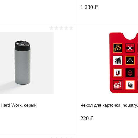
1 230 ₽
В корзину
Подпис
1 клик
Сравнение
Купить в 1 клик
ое
В наличии
В избранное
ды:
 Hard Work, серый
Чехол для карточки Industry
220 ₽