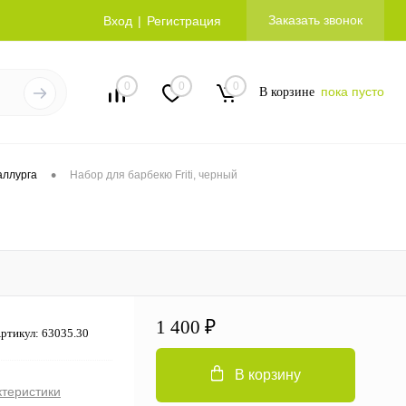
Заказать звонок
Вход
Регистрация
0
0
0
пока пусто
В корзине
•
аллурга
Набор для барбекю Friti, черный
1 400 ₽
ртикул:
63035.30
В корзину
ктеристики