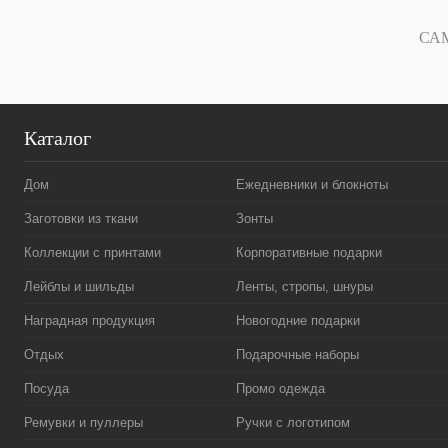
В избранное
В наличии
В избранн
СА
Каталог
Дом
Ежедневники и блокноты
Заготовки из ткани
Зонты
Коллекции с принтами
Корпоративные подарки
Лейблы и шильды
Ленты, стропы, шнуры
Наградная продукция
Новогодние подарки
Отдых
Подарочные наборы
Посуда
Промо одежда
Ремувки и пуллеры
Ручки с логотипом