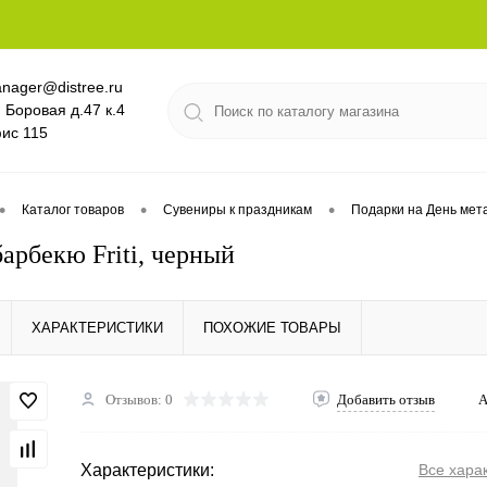
nager@distree.ru
. Боровая д.47 к.4
ис 115
•
•
•
Каталог товаров
Сувениры к праздникам
Подарки на День мет
арбекю Friti, черный
ХАРАКТЕРИСТИКИ
ПОХОЖИЕ ТОВАРЫ
Отзывов: 0
Добавить отзыв
А
Характеристики:
Все хара