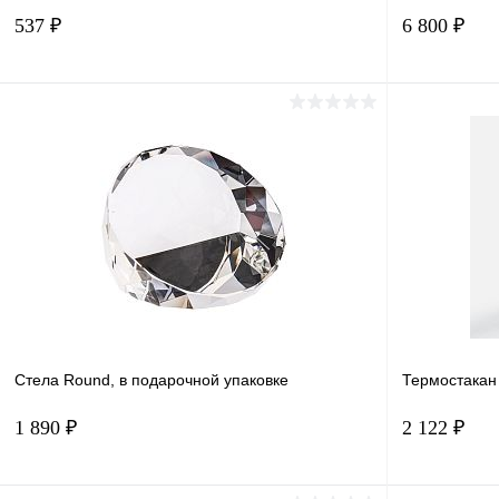
537 ₽
6 800 ₽
В корзину
Купить в 1 клик
Сравнение
Купить в 
В избранное
В наличии
В избранн
Размер одеж
S
Стела Round, в подарочной упаковке
Термостакан
1 890 ₽
2 122 ₽