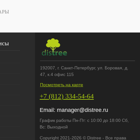
АРЫ
исы
192007
, г.
Санкт-Петербург
,
ул. Боровая, д.
47, к.4 офис 115
Посмотреть на карте
+7 (812) 334-54-64
Email:
manager@distree.ru
График работы Пн-Пт: с 10:00 до 18:00 Сб,
Вс: Выходной
Copyright 2021-2026 © Distree - Все права