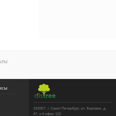
АРЫ
исы
192007
, г.
Санкт-Петербург
,
ул. Боровая, д.
47, к.4 офис 115