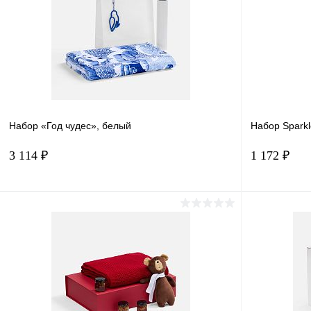
Набор «Год чудес», белый
Набор Sparkl
3 114 ₽
1 172 ₽
Подписаться
Купить в 1 клик
Сравнение
Купить в 
В избранное
Под заказ
В избранн