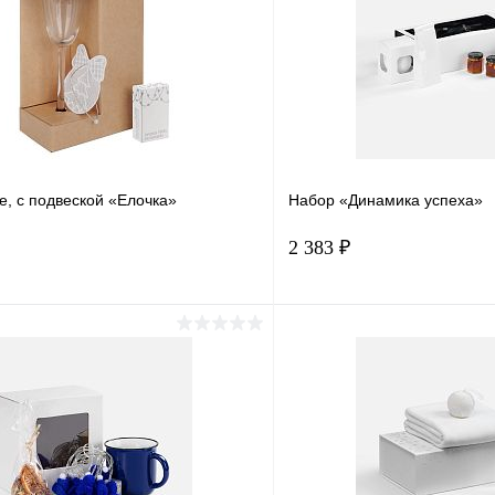
e, с подвеской «Елочка»
Набор «Динамика успеха»
2 383 ₽
В корзину
Подпис
1 клик
Сравнение
Купить в 1 клик
ое
В наличии
В избранное