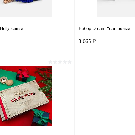
olly, синий
Набор Dream Year, белый
3 065 ₽
Подписаться
В корз
1 клик
Сравнение
Купить в 1 клик
ое
Под заказ
В избранное