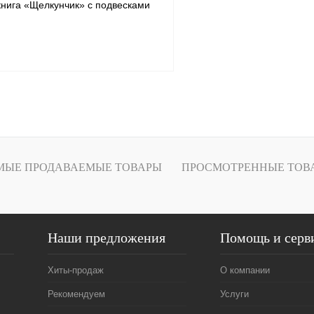
книга «Щелкунчик» с подвесками
Подписаться
1 клик
Сравнение
ое
Под заказ
МЫЕ ПРОДАВАЕМЫЕ ТОВАРЫ
ПРОСМОТРЕННЫЕ ТОВ
Наши предложения
Помощь и серв
Хиты-продаж
О компании
Рекомендуем
Услуги