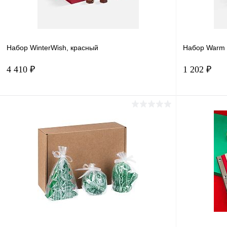
Набор WinterWish, красный
Набор Warm H
4 410 ₽
1 202 ₽
Подписаться
Купить в 1 клик
Сравнение
Купить в 
В избранное
Под заказ
В избранн