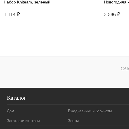
Набор Kniteam, зеленый
Новогодняя 
1 114 ₽
3 586 ₽
В корзину
Купить в 1 клик
Сравнение
Купить в 
В избранное
В наличии
В избранн
СА
Каталог
Дом
Ежедневники и блокноты
Заготовки из ткани
Зонты