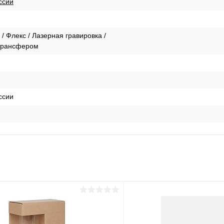
ссии
 Флекс / Лазерная гравировка /
 трансфером
ссии