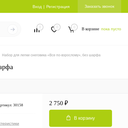
Заказать звонок
Вход
Регистрация
0
0
0
пока пусто
В корзине
Набор для лепки снеговика «Все по-взрослому», без шарфа
шарфа
2 750 ₽
ртикул:
30158
В корзину
ктеристики