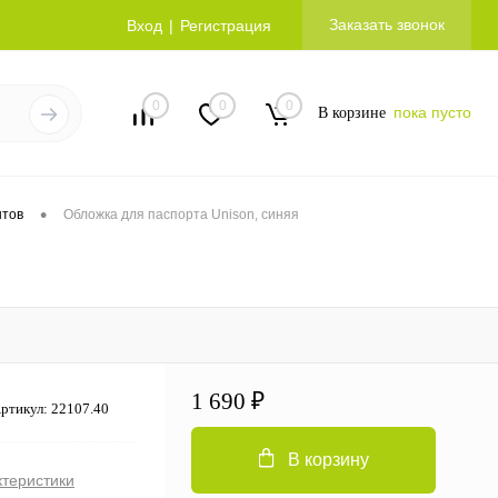
Заказать звонок
Вход
Регистрация
0
0
0
пока пусто
В корзине
•
нтов
Обложка для паспорта Unison, синяя
1 690 ₽
ртикул:
22107.40
В корзину
ктеристики