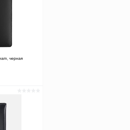
eam, черная
ину
Сравнение
В наличии