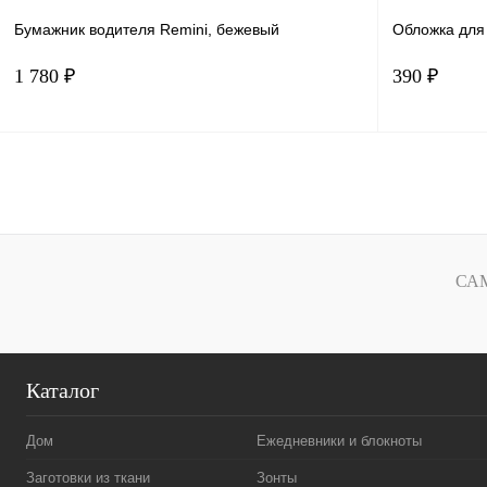
Бумажник водителя Remini, бежевый
Обложка для 
1 780 ₽
390 ₽
В корзину
Купить в 1 клик
Сравнение
Купить в 
В избранное
В наличии
В избранн
СА
Каталог
Дом
Ежедневники и блокноты
Заготовки из ткани
Зонты