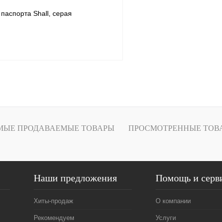
паспорта Shall, серая
В корзину
1 клик
Сравнение
ое
В наличии
МЫЕ ПРОДАВАЕМЫЕ ТОВАРЫ
ПРОСМОТРЕННЫЕ ТОВ
Наши предложения
Помощь и серв
Хиты-продаж
О компании
Рекомендуем
Услуги