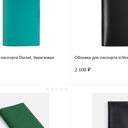
 паспорта Dorset, бирюзовая
Обложка для паспорта inStr
2 100 ₽
В корзину
В корз
1 клик
Сравнение
Купить в 1 клик
ое
В наличии
В избранное