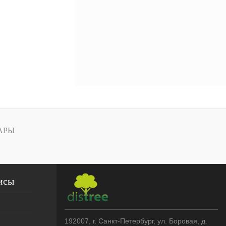
АРЫ
исы
192007
, г.
Санкт-Петербург
,
ул. Боровая, д.