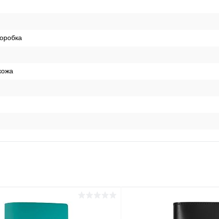
оробка
кожа