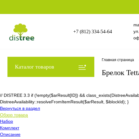
ma
+7 (812) 334-54-64
ул
оф
Главная страница
Каталог товаров
Брелок Tett
// DISTREE 3.3 if (!empty($arResult[ID]) && class_exists(DistreeAvai
DistreeAvailability::resolveFromItemResult($arResult, $iblockId); }
Вернуться в раздел
Обзор товара
Набор
Комплект
Описание