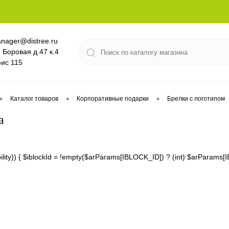
nager@distree.ru
. Боровая д.47 к.4
ис 115
•
•
•
Каталог товаров
Корпоративные подарки
Брелки с логотипом
a
lability)) { $iblockId = !empty($arParams[IBLOCK_ID]) ? (int) $arPara