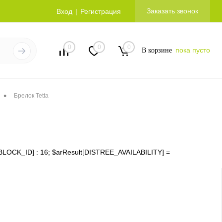
Заказать звонок
Вход
Регистрация
0
0
0
пока пусто
В корзине
•
Брелок Tetta
ms[IBLOCK_ID] : 16; $arResult[DISTREE_AVAILABILITY] =