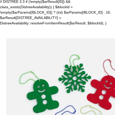
// DISTREE 3.3 if (!empty($arResult[ID]) &&
class_exists(DistreeAvailability)) { $iblockId =
!empty($arParams[IBLOCK_ID]) ? (int) $arParams[IBLOCK_ID] : 16;
$arResult[DISTREE_AVAILABILITY] =
DistreeAvailability::resolveFromItemResult($arResult, $iblockId); }