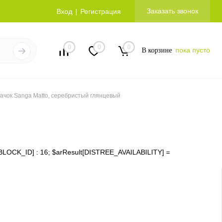
Заказать звонок
Вход
Регистрация
0
0
0
пока пусто
В корзине
ачок Sanga Matto, серебристый глянцевый
ms[IBLOCK_ID] : 16; $arResult[DISTREE_AVAILABILITY] =