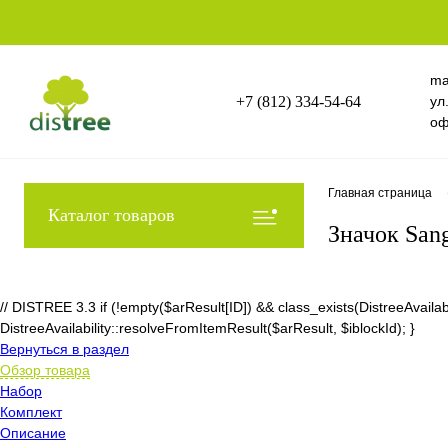
ma
+7 (812) 334-54-64
ул
оф
Главная страница
Каталог товаров
Значок San
// DISTREE 3.3 if (!empty($arResult[ID]) && class_exists(DistreeAvai
DistreeAvailability::resolveFromItemResult($arResult, $iblockId); }
Вернуться в раздел
Обзор товара
Набор
Комплект
Описание