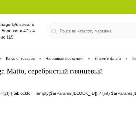
nager@distree.ru
. Боровая д.47 к.4
ис 115
•
•
•
•
Каталог товаров
Наградная продукция
Значки и флаги
Зн
ga Matto, серебристый глянцевый
lability)) { $iblockId = !empty($arParams[IBLOCK_ID]) ? (int) $arPara