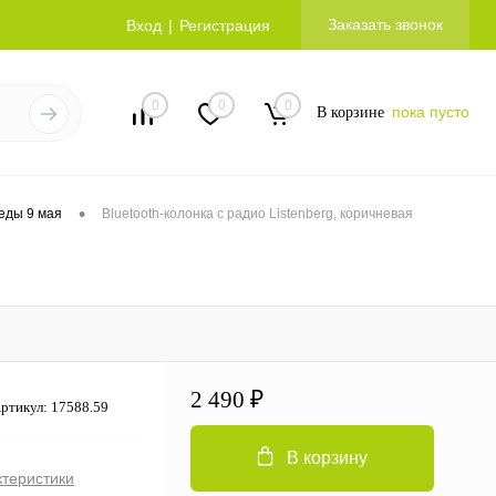
Заказать звонок
Вход
Регистрация
0
0
0
пока пусто
В корзине
•
еды 9 мая
Bluetooth-колонка с радио Listenberg, коричневая
2 490 ₽
ртикул:
17588.59
В корзину
ктеристики