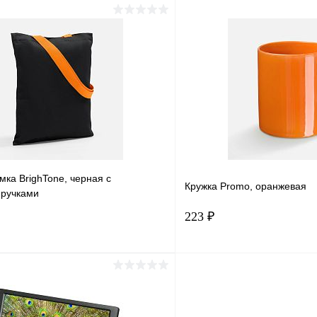
В корзину
В корз
1 клик
Сравнение
Купить в 1 клик
ое
В наличии
В избранное
ка BrighTone, черная с
Кружка Promo, оранжевая
ручками
223 ₽
В корзину
В корз
1 клик
Сравнение
Купить в 1 клик