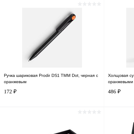
В корзину
Купить в 1 клик
Сравнение
Купить в 
В избранное
В наличии
В избранн
Ручка шариковая Prodir DS1 TMM Dot, черная с
Холщовая сум
оранжевым
оранжевыми 
172 ₽
486 ₽
В корзину
Купить в 1 клик
Сравнение
Купить в 