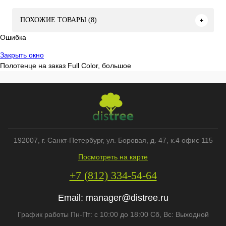
ПОХОЖИЕ ТОВАРЫ (8)
Ошибка
Закрыть окно
Полотенце на заказ Full Color, большое
192007
, г.
Санкт-Петербург
,
ул. Боровая, д. 47, к.4 офис 115
Посмотреть на карте
+7 (812) 334-54-64
Email:
manager@distree.ru
График работы Пн-Пт: с 10:00 до 18:00 Сб, Вс: Выходной