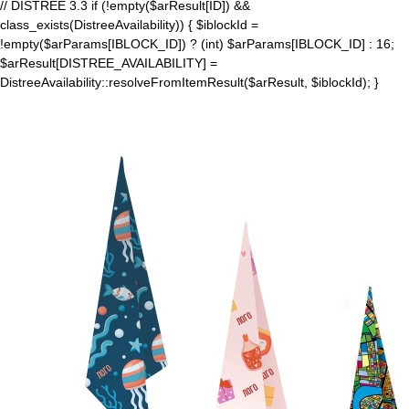
// DISTREE 3.3 if (!empty($arResult[ID]) &&
class_exists(DistreeAvailability)) { $iblockId =
!empty($arParams[IBLOCK_ID]) ? (int) $arParams[IBLOCK_ID] : 16;
$arResult[DISTREE_AVAILABILITY] =
DistreeAvailability::resolveFromItemResult($arResult, $iblockId); }